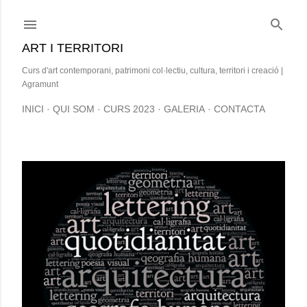
Salta al contingut principal
ART I TERRITORI
Curs d'art contemporani, patrimoni col·lectiu, cultura, territori i creació |
Agramunt
INICI
QUI SOM
CURS 2023
GALERIA
CONTACTA
E
n
t
r
a
d