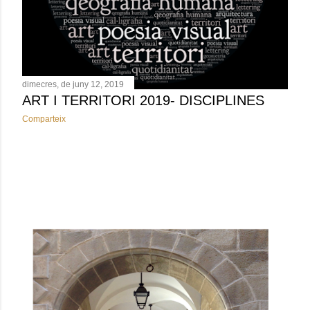
e
s
dimecres, de juny 12, 2019
ART I TERRITORI 2019- DISCIPLINES
Comparteix