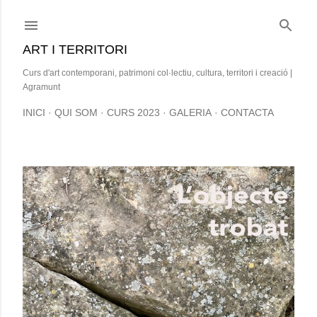
Salta al contingut principal
ART I TERRITORI
Curs d'art contemporani, patrimoni col·lectiu, cultura, territori i creació |
Agramunt
INICI
QUI SOM
CURS 2023
GALERIA
CONTACTA
E
n
t
r
a
d