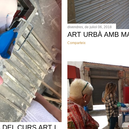
divendres, de juliol 06, 2018
ART URBÀ AMB M
Comparteix
 DEL CURS ART I