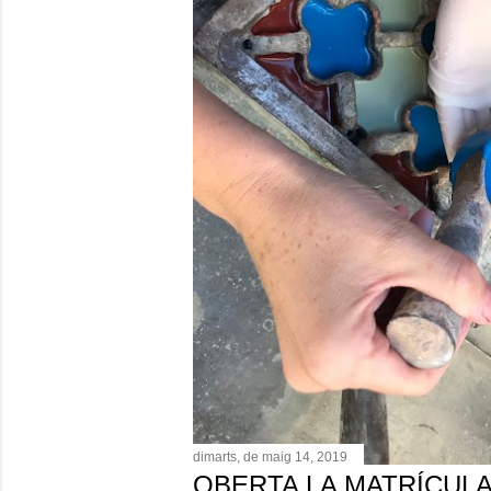
e
s
dimarts, de maig 14, 2019
OBERTA LA MATRÍCULA