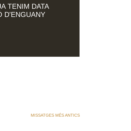
JA TENIM DATA
IÓ D'ENGUANY
MISSATGES MÉS ANTICS