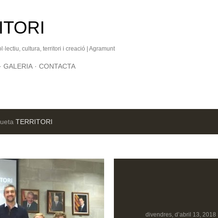
Salta al contingut principal
ITORI
lectiu, cultura, territori i creació | Agramunt
GALERIA
CONTACTA
queta
TERRITORI
divendres, d’abril 13, 2018