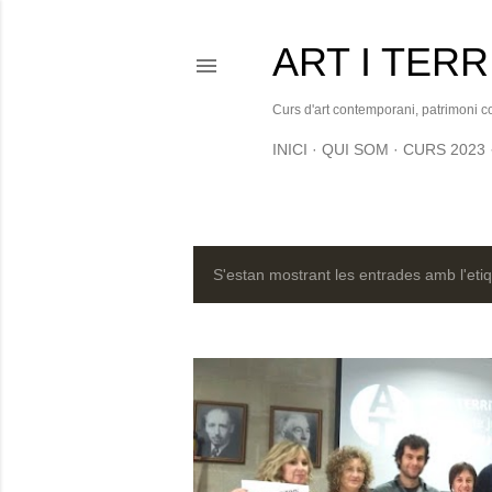
ART I TERR
Curs d'art contemporani, patrimoni col·
INICI
QUI SOM
CURS 2023
S'estan mostrant les entrades amb l'eti
E
n
t
r
a
d